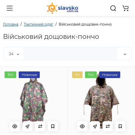
0 то
Головна
Тактичний одяг
Військовий дощовик-пончо
Військовий дощовик-пончо
24
Топ
Новинка
Хіт
Топ
Новинка