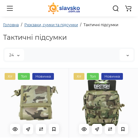
0 то
Головна
Рюкзаки, сумки та підсумки
Тактичні підсумки
Тактичні підсумки
24
Хіт
Топ
Новинка
Хіт
Топ
Новинка