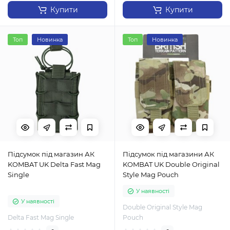
Купити
Купити
Топ
Новинка
Топ
Новинка
Підсумок під магазин АК
Підсумок під магазини АК
KOMBAT UK Delta Fast Mag
KOMBAT UK Double Original
Single
Style Mag Pouch
У наявності
У наявності
Double Original Style Mag
Delta Fast Mag Single
Pouch