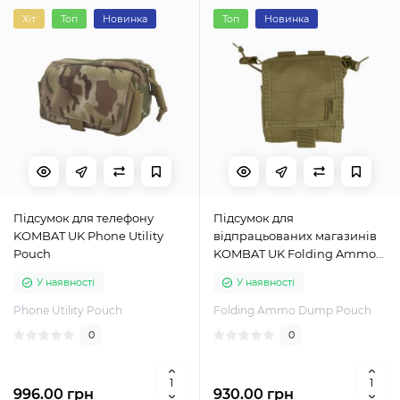
Хіт
Топ
Новинка
Топ
Новинка
Підсумок для телефону
Підсумок для
KOMBAT UK Phone Utility
відпрацьованих магазинів
Pouch
KOMBAT UK Folding Ammo
Dump Pouch
У наявності
У наявності
Phone Utility Pouch
Folding Ammo Dump Pouch
0
0
996.00 грн
930.00 грн