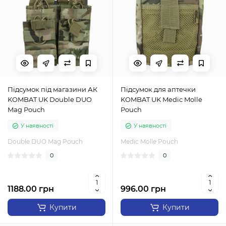
Підсумок під магазини АК
Підсумок для аптечки
KOMBAT UK Double DUO
KOMBAT UK Medic Molle
Mag Pouch
Pouch
У наявності
У наявності
Double DUO Mag Pouch
Medic Molle Pouch
0
0
1188.00 грн
996.00 грн
Купити
Купити