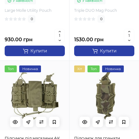
У наявності
У наявності
Large Molle Utility Pouch
Triple DUO Mag Pouch
0
0
930.00 грн
1530.00 грн
Купити
Купити
Топ
Новинка
Хіт
Топ
Новинка
Підсумок під магазини АК
Підсумок для гранати