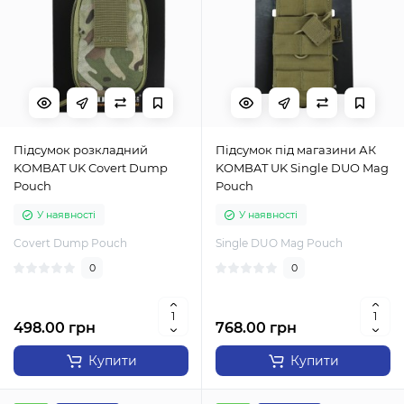
Підсумок розкладний
Підсумок під магазини АК
KOMBAT UK Covert Dump
KOMBAT UK Single DUO Mag
Pouch
Pouch
У наявності
У наявності
Covert Dump Pouch
Single DUO Mag Pouch
0
0
498.00 грн
768.00 грн
Купити
Купити