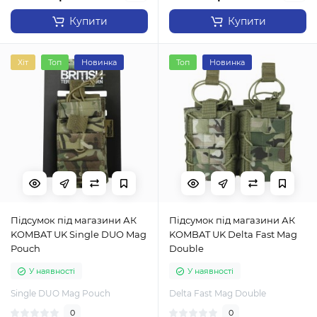
Купити
Купити
Хіт
Топ
Новинка
Топ
Новинка
Підсумок під магазини АК
Підсумок під магазини АК
KOMBAT UK Single DUO Mag
KOMBAT UK Delta Fast Mag
Pouch
Double
У наявності
У наявності
Single DUO Mag Pouch
Delta Fast Mag Double
0
0