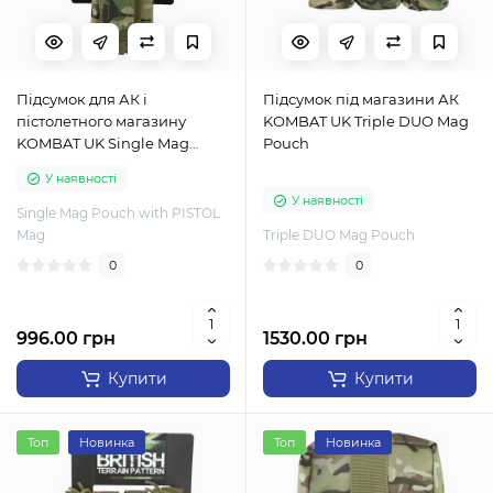
Підсумок для АК і
Підсумок під магазини АК
пістолетного магазину
KOMBAT UK Triple DUO Mag
KOMBAT UK Single Mag
Pouch
Pouch with PISTOL Mag
У наявності
У наявності
Single Mag Pouch with PISTOL
Mag
Triple DUO Mag Pouch
0
0
996.00 грн
1530.00 грн
Купити
Купити
Топ
Новинка
Топ
Новинка