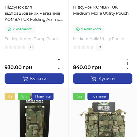
Підсумок для
Підсумок KOMBAT UK
відпрацьованих магазинів
Medium Molle Utility Pouch
KOMBAT UK Folding Ammo
Dump Pouch
У наявності
У наявності
Folding Ammo Dump Pouch
Medium Molle Utility Pouch
0
0
930.00 грн
840.00 грн
Купити
Купити
Хіт
Топ
Новинка
Топ
Новинка