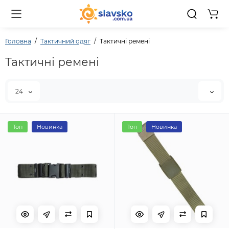
0 то
Головна
Тактичний одяг
Тактичні ремені
Тактичні ремені
24
Топ
Новинка
Топ
Новинка