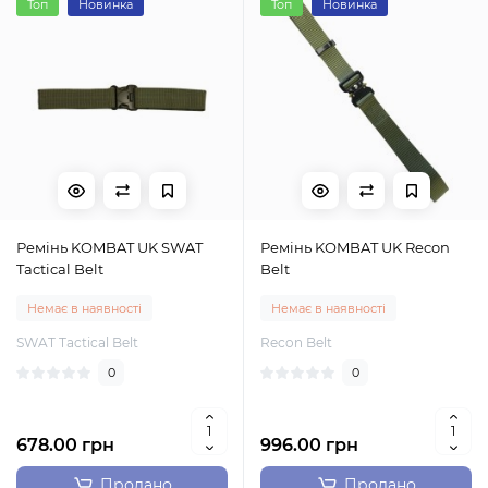
Топ
Новинка
Топ
Новинка
Ремінь KOMBAT UK SWAT
Ремінь KOMBAT UK Recon
Tactical Belt
Belt
Немає в наявності
Немає в наявності
SWAT Tactical Belt
Recon Belt
0
0
678.00 грн
996.00 грн
Продано
Продано