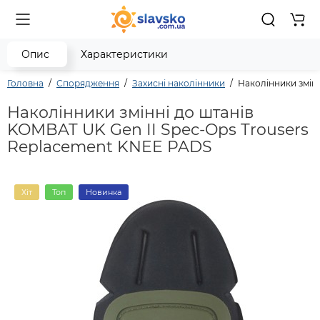
0 то
Опис
Характеристики
Головна
Спорядження
Захисні наколінники
Наколінники змін
Наколінники змінні до штанів
KOMBAT UK Gen II Spec-Ops Trousers
Replacement KNEE PADS
Хіт
Топ
Новинка