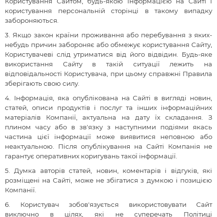
Користування Сайтом, будь-якою інформацією на Сайті і
користування персональній сторінці в такому випадку
забороняються.
3. Якщо закон країни проживання або перебування з яких-
небудь причин забороняє або обмежує користування Сайту,
Користувачеві слід утриматися від його відвідин.
Будь-яке
використання Сайту в такій ситуації лежить на
відповідальності Користувача, при цьому справжні Правила
зберігають свою силу.
4.
Інформація, яка опублікована на Сайті в вигляді новин,
статей, описи продуктів і послуг та інших інформаційних
матеріалів Компанії, актуальна на дату їх складання. З
плином часу або в зв'язку з наступними подіями якась
частина цієї інформації може виявитися неповною або
неактуальною. Після опублікування на Сайті Компанія не
гарантує оперативних коригувань такої інформації.
5. Думка авторів статей, новин, коментарів і відгуків, які
розміщені на Сайті, може не збігатися з думкою і позицією
Компанії.
6. Користувач зобов'язується використовувати Сайт
виключно в цілях, які не суперечать Політиці