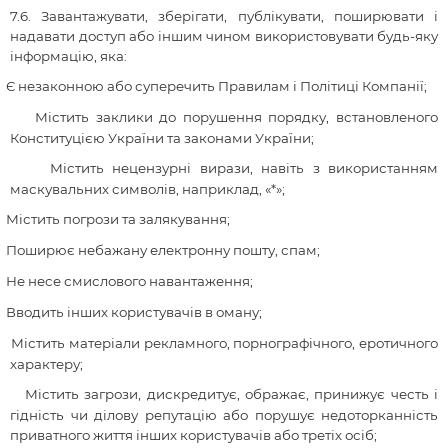
7.6
. Завантажувати, зберігати, публікувати, поширювати і
надавати доступ або іншим чином використовувати будь-яку
інформацію, яка:
Є
незаконною або суперечить Правилам і Політи
ці
Компанії
;
Містить заклики до порушення порядку, встановленого
Конституцією України та законами України
;
Містить нецензурні вирази, навіть з використанням
маскувальних символів, наприклад, «*»
;
Містить погрози та залякування
;
П
оширює небажану електронну пошту, спам
;
Н
е несе смислового навантаження
;
Вводить інших користувачів в оману
;
Містить матеріали рекламного, порнографічного, еротичного
характеру
;
Містить загрози, дискредитує, ображає, принижує честь і
гідність чи ділову репутацію або порушує недоторканність
приватного життя інших користувачів або третіх осіб;