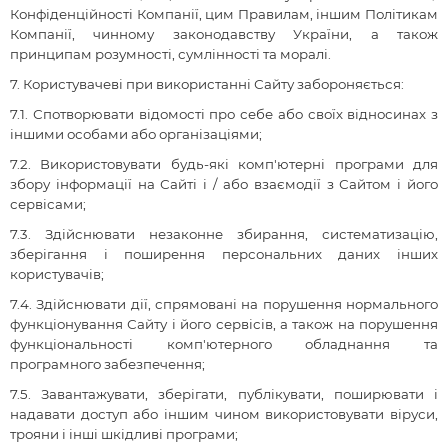
Конфіденційності Компанії, цим Правилам, іншим Політикам
Компанії, чинному законодавству України, а також
принципам розумності, сумлінності та моралі.
7. Користувачеві при використанні Сайту забороняється:
7.1. Спотворювати відомості про себе або своїх відносинах з
іншими особами або організаціями;
7.2. Використовувати будь-які комп'ютерні програми для
збору інформації на Сайті і / або взаємодії з Сайтом і його
сервісами;
7.3. Здійснювати незаконне збирання, систематизацію,
зберігання і поширення персональних даних інших
користувачів;
7.4
. Здійснювати дії, спрямовані на порушення нормального
функціонування Сайту і його сервісів, а також на порушення
функціональності комп'ютерного обладнання та
програмного забезпечення
;
7.5
. Завантажувати, зберігати, публікувати, поширювати і
надавати доступ або іншим чином використовувати віруси,
трояни і інші шкідливі програми;